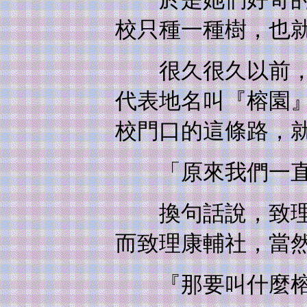
校只種一種樹，也
很久很久以前，致
代表地名叫『榕園
校門口的這條路，
「原來我們一直
換句話說，致理商
而致理康輔社，當
『那要叫什麼榕